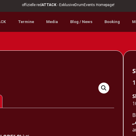
offizielle red
ATTACK
- ExklusiveDrumEvents Homepage!
ACK
Termine
Media
Blog / News
Booking
M
S
1
S
1
B
„
a