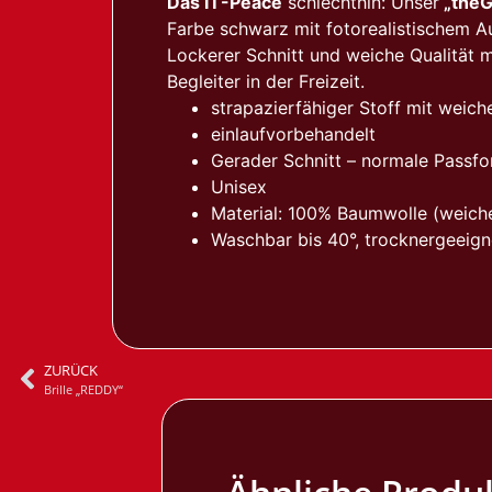
Das IT-Peace
schlechthin: Unser
„theG
Farbe schwarz mit fotorealistischem A
Lockerer Schnitt und weiche Qualität 
Begleiter in der Freizeit.
strapazierfähiger Stoff mit weic
einlaufvorbehandelt
Gerader Schnitt – normale Passf
Unisex
Material: 100% Baumwolle (weiche
Waschbar bis 40°, trocknergeeign
ZURÜCK
Brille „REDDY“