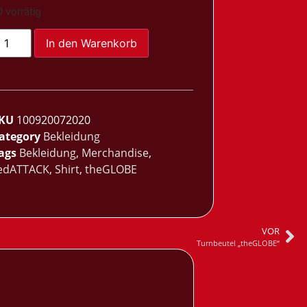
0 vorrätig
In den Warenkorb
SKU
100920072020
ategory
Bekleidung
ags
Bekleidung
,
Merchandise
,
edATTACK
,
Shirt
,
theGLOBE
VOR
Turnbeutel „theGLOBE“