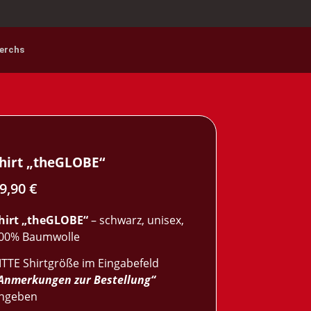
erchs
hirt „theGLOBE“
9,90
€
hirt „theGLOBE“
– schwarz, unisex,
00% Baumwolle
ITTE Shirtgröße im Eingabefeld
Anmerkungen zur Bestellung“
ngeben