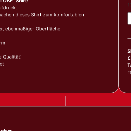
LOBE“ Shirt
!
1
ufdruck.
machen dieses Shirt zum komfortablen
her, ebenmäßiger Oberfläche
orm
 Qualität)
C
et
T
r