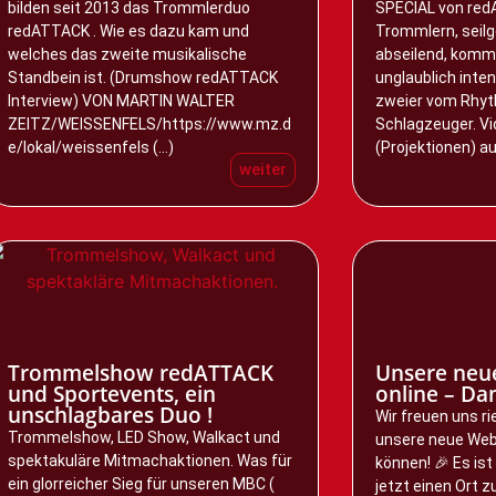
bilden seit 2013 das Trommlerduo
SPECIAL von red
redATTACK . Wie es dazu kam und
Trommlern, seilg
welches das zweite musikalische
abseilend, kommt
Standbein ist. (Drumshow redATTACK
unglaublich inten
Interview) VON MARTIN WALTER
zweier vom Rhy
ZEITZ/WEISSENFELS/https://www.mz.d
Schlagzeuger. V
e/lokal/weissenfels (...)
(Projektionen) au
weiter
Trommelshow redATTACK
Unsere neue
und Sportevents, ein
online – Da
unschlagbares Duo !
Wir freuen uns ri
Trommelshow, LED Show, Walkact und
unsere neue Web
spektakuläre Mitmachaktionen. Was für
können! 🎉 Es ist 
ein glorreicher Sieg für unseren MBC (
jetzt einen Ort 