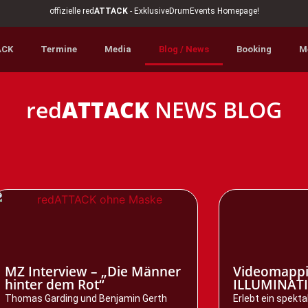
offizielle red
ATTACK
- ExklusiveDrumEvents Homepage!
ACK
Termine
Media
Blog / News
Booking
M
red
ATTACK
NEWS BLOG
MZ Interview – „Die Männer
Videomappi
hinter dem Rot“
ILLUMINAT
Thomas Garding und Benjamin Gerth
Erlebt ein spek