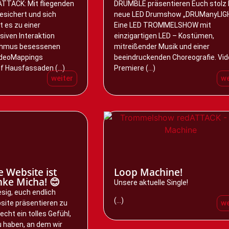
ATTACK: Mit fliegenden
DRUMBLE präsentieren Euch stolz 
esichert und sich
neue LED Drumshow „DRUManyLIG
 es zu einer
Eine LED TROMMELSHOW mit
siven Interaktion
einzigartigen LED – Kostümen,
thmus besessenen
mitreißender Musik und einer
ideoMappings
beeindruckenden Choreografie. Vid
f Hausfassaden (...)
Premiere (...)
weiter
we
 Website ist
Loop Machine!
nke Micha! 😊
Unsere aktuelle Single!
esig, euch endlich
(...)
we
site präsentieren zu
echt ein tolles Gefühl,
zu haben, an dem wir