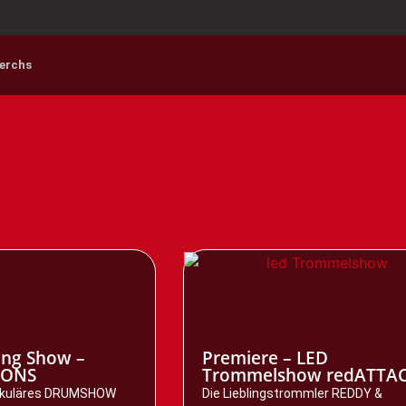
erchs
ng Show –
Premiere – LED
IONS
Trommelshow redATTA
takuläres DRUMSHOW
Die Lieblingstrommler REDDY &