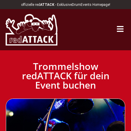
offizielle red
ATTACK
- ExklusiveDrumEvents Homepage!
Trommelshow
redATTACK für dein
Event buchen