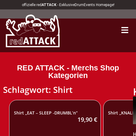
offizielle red
ATTACK
- ExklusiveDrumEvents Homepage!
RED ATTACK - Merchs Shop
Kategorien
Schlagwort: Shirt
Shirt „EAT – SLEEP -DRUMBL’n“
Shirt „KNALL
19,90
€
H