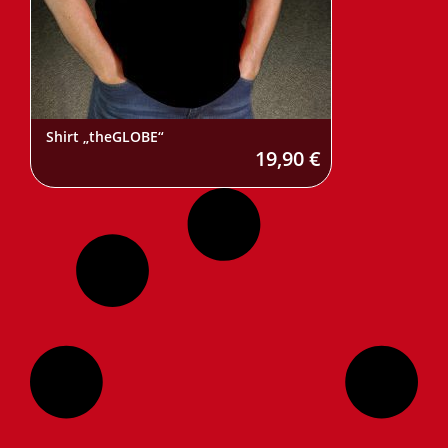
Shirt „theGLOBE“
19,90
€