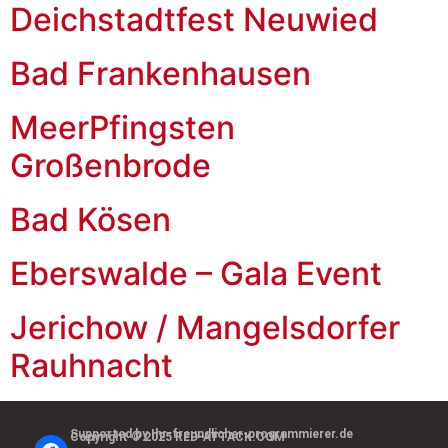
Deichstadtfest Neuwied
Bad Frankenhausen
MeerPfingsten
Großenbrode
Bad Kösen
Eberswalde – Gala Event
Jerichow / Mangelsdorfer
Rauhnacht
Supported by Ihr-freundlicher-programmierer.de
Copyright © 2025 RED-ATTACK.COM