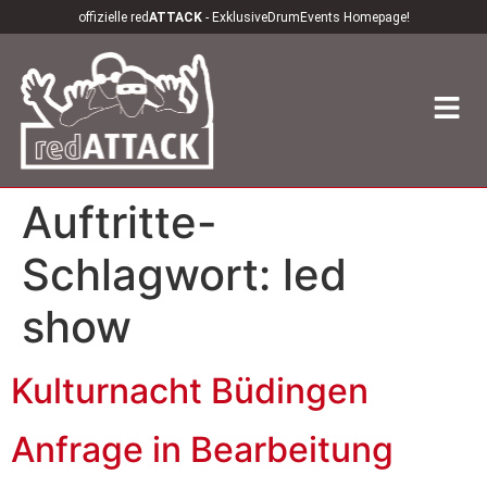
offizielle red
ATTACK
- ExklusiveDrumEvents Homepage!
Auftritte-
Schlagwort:
led
show
Kulturnacht Büdingen
Anfrage in Bearbeitung