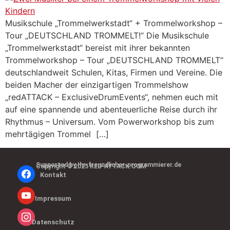
Musikschule „Trommelwerkstadt“ + Trommelworkshop –
Tour „DEUTSCHLAND TROMMELT!“ Die Musikschule
„Trommelwerkstadt“ bereist mit ihrer bekannten
Trommelworkshop – Tour „DEUTSCHLAND TROMMELT“
deutschlandweit Schulen, Kitas, Firmen und Vereine. Die
beiden Macher der einzigartigen Trommelshow
„redATTACK – ExclusiveDrumEvents“, nehmen euch mit
auf eine spannende und abenteuerliche Reise durch ihr
Rhythmus – Universum. Vom Powerworkshop bis zum
mehrtägigen Trommel […]
Supported by Ihr-freundlicher-programmierer.de
Copyright © 2025 RED-ATTACK.COM
Kontakt
Impressum
Datenschutz