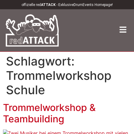
offizielle red
ATTACK
- ExklusiveDrumEvents Homepage!
Schlagwort:
Trommelworkshop
Schule
Trommelworkshop &
Teambuilding