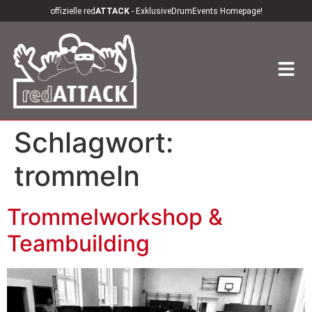
offizielle red
ATTACK
- ExklusiveDrumEvents Homepage!
Schlagwort:
trommeln
Trommelworkshop &
Teambuilding