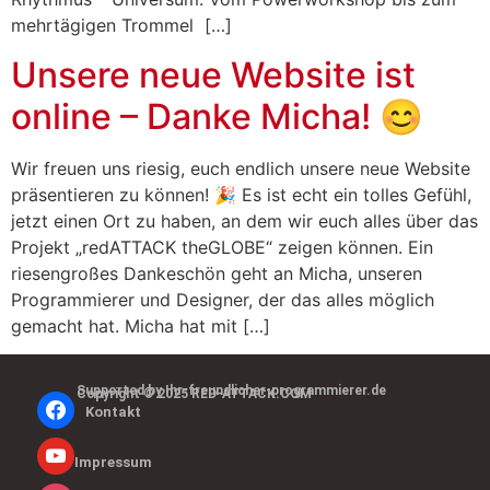
mehrtägigen Trommel […]
Unsere neue Website ist
online – Danke Micha! 😊
Wir freuen uns riesig, euch endlich unsere neue Website
präsentieren zu können! 🎉 Es ist echt ein tolles Gefühl,
jetzt einen Ort zu haben, an dem wir euch alles über das
Projekt „redATTACK theGLOBE“ zeigen können. Ein
riesengroßes Dankeschön geht an Micha, unseren
Programmierer und Designer, der das alles möglich
gemacht hat. Micha hat mit […]
Supported by Ihr-freundlicher-programmierer.de
Copyright © 2025 RED-ATTACK.COM
Kontakt
Impressum