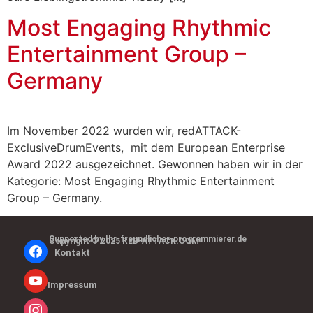
Most Engaging Rhythmic
Entertainment Group –
Germany
Im November 2022 wurden wir, redATTACK-
ExclusiveDrumEvents, mit dem European Enterprise
Award 2022 ausgezeichnet. Gewonnen haben wir in der
Kategorie: Most Engaging Rhythmic Entertainment
Group – Germany.
Supported by Ihr-freundlicher-programmierer.de
Copyright © 2025 RED-ATTACK.COM
Kontakt
Impressum