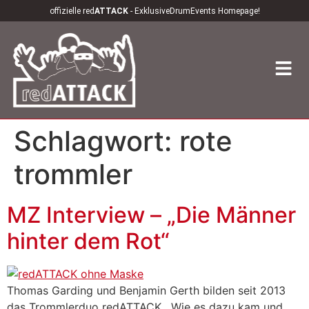
offizielle red
ATTACK
- ExklusiveDrumEvents Homepage!
Schlagwort:
rote
trommler
MZ Interview – „Die Männer
hinter dem Rot“
Thomas Garding und Benjamin Gerth bilden seit 2013
das Trommlerduo redATTACK . Wie es dazu kam und