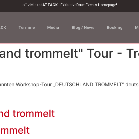
offizielle red
ATTACK
- ExklusiveDrumEvents Homepage!
ACK
Termine
Media
Blog / News
Booking
M
land trommelt" Tour - 
bekannten Workshop-Tour „DEUTSCHLAND TROMMELT“ deutsch
and trommelt
ommelt