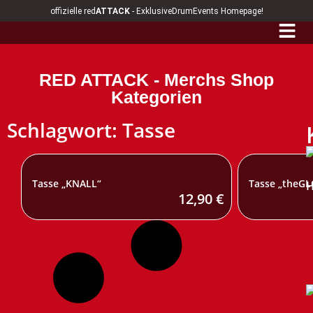
offizielle red
ATTACK
- ExklusiveDrumEvents Homepage!
RED ATTACK - Merchs Shop
Kategorien
Schlagwort: Tasse
Tasse „KNALL“
Tasse „theG
H
12,90
€