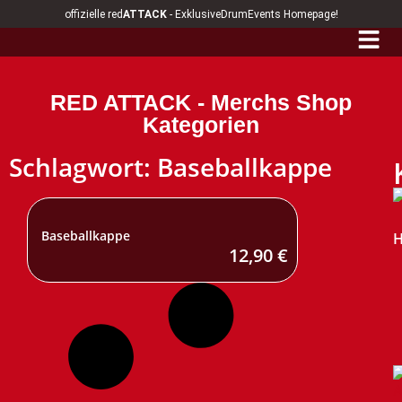
offizielle red
ATTACK
- ExklusiveDrumEvents Homepage!
RED ATTACK - Merchs Shop
Kategorien
Schlagwort: Baseballkappe
Baseballkappe
H
12,90
€