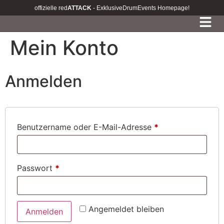
offizielle red
ATTACK
- ExklusiveDrumEvents Homepage!
Mein Konto
Anmelden
Benutzername oder E-Mail-Adresse
*
Passwort
*
Angemeldet bleiben
Anmelden