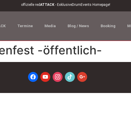
offizielle red
ATTACK
- ExklusiveDrumEvents Homepage!
ACK
Termine
Media
Blog / News
Booking
M
nfest -öffentlich-