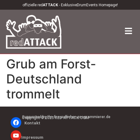
offizielle red
ATTACK
- ExklusiveDrumEvents Homepage!
Grub am Forst-
Deutschland
trommelt
Supported by Ihr-freundlicher-programmierer.de
Copyright © 2025 RED-ATTACK.COM
Kontakt
Impressum