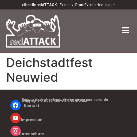
offizielle red
ATTACK
- ExklusiveDrumEvents Homepage!
Deichstadtfest
Neuwied
Supported by Ihr-freundlicher-programmierer.de
Copyright © 2025 RED-ATTACK.COM
Kontakt
Impressum
Datenschutz