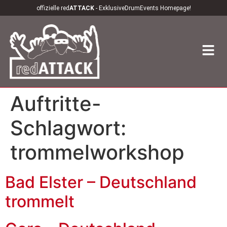
offizielle red
ATTACK
- ExklusiveDrumEvents Homepage!
Auftritte-
Schlagwort:
trommelworkshop
Bad Elster – Deutschland
trommelt