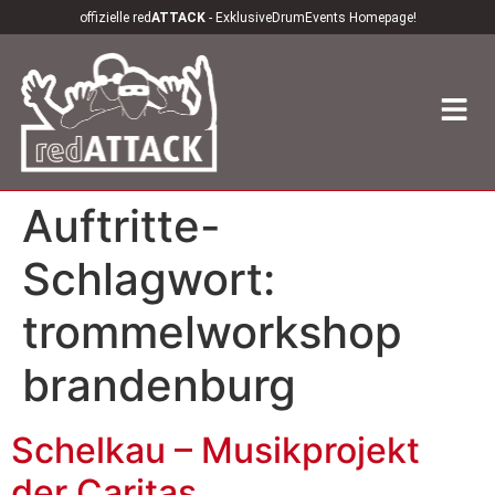
offizielle red
ATTACK
- ExklusiveDrumEvents Homepage!
Auftritte-
Schlagwort:
trommelworkshop
brandenburg
Schelkau – Musikprojekt
der Caritas