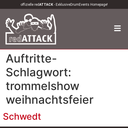
offizielle red
ATTACK
- ExklusiveDrumEvents Homepage!
Auftritte-
Schlagwort:
trommelshow
weihnachtsfeier
Schwedt