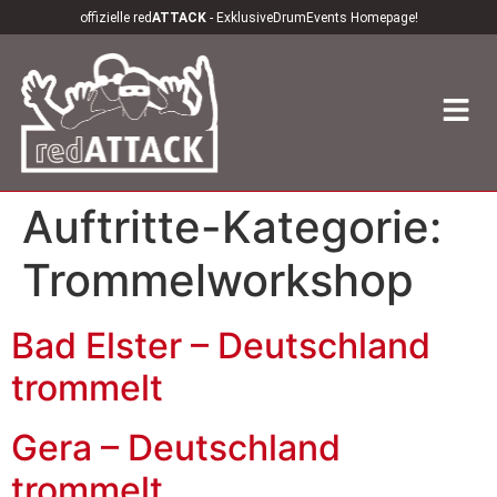
offizielle red
ATTACK
- ExklusiveDrumEvents Homepage!
Auftritte-Kategorie:
Trommelworkshop
Bad Elster – Deutschland
trommelt
Gera – Deutschland
trommelt