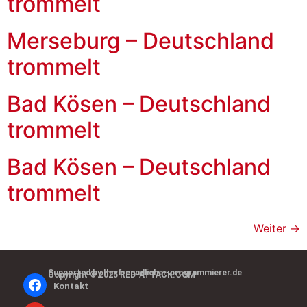
trommelt
Merseburg – Deutschland
trommelt
Bad Kösen – Deutschland
trommelt
Bad Kösen – Deutschland
trommelt
Weiter
→
Supported by Ihr-freundlicher-programmierer.de
Copyright © 2025 RED-ATTACK.COM
Kontakt